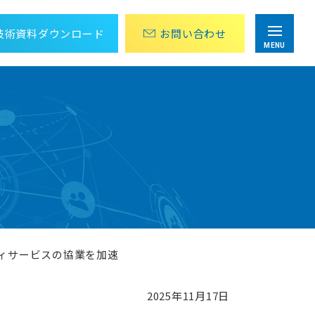
技術資料
ダウンロード
お問
い
合
わ
せ
MENU
目視点検・巡回作業にかかる労力を削減
アナログメーター値の遠隔監視パッケージ
設計から運用までOPC UA 導入をトータル支援
OPC UA導入ソリューション
組み込み向けTLS/SSLライブラリ
wolfSSL
ティサービスの協業を加速
2025年11月17日