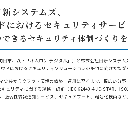
け電力需給制御システム
工場・高圧施設向け自家消費型EMS
日新システムズ、
ーションシステム
ローカルEMS
ウドにおけるセキュリティサー
・パッケージ
連製品
心できるセキュリティ体制づくりを
ソリューション
設計ドキュメント
設計からコンフォーマンステストまでトータルサポート
向日市、以下「オムロン デジタル」）と株式会社日新システ
産業用ネットワークソリューション
アリングソリューション
よびクラウドにおけるセキュリティソリューションの提供に向けた協
コストを削減
市場への価値提供を促進
テスト効率化ソリューション
ートソリューション
ティ実装からクラウド環境の構築・運用に至るまで、幅広い分
ティに関する規格・認証（IEC 62443-4 JC-STAR、I
援、脆弱性情報通知サービス、セキュアブート、暗号化技術な