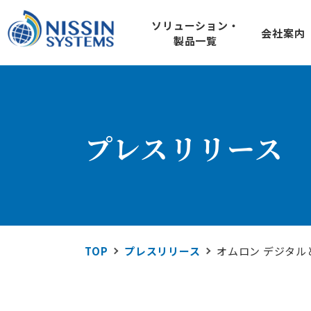
ソリューション・
会社案内
製品一覧
SOLUTION
COMPANY
IoT ソ
ソリューション
会社案内
920MHz loTセン
プレスリリース
SQU-Air（ス
屋外のIoTシステムに
製品一覧
屋外型loTゲー
DDS規格準拠ネット
RTI Connext D
技術情報
TOP
プレスリリース
オムロン デジタル
地域コミュニケーシ
L1m-net
Wi-SUN FANぶろぐ
エネルギ