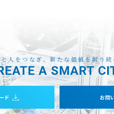
来と人をつなぎ、
新たな価値を創り続
REATE A
SMART CI
ード
お問