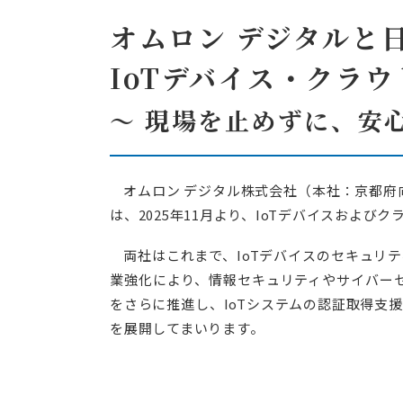
エネルギー事業者向
オムロン デジタルと
エリアアグリゲ
IoTデバイス・クラ
プロトコルスタック
IEC 61850関
～ 現場を止めずに、安
受託開発
脱属人化のシステム
オムロン デジタル株式会社（本社：京都府
リバースエンジニ
は、2025年11月より、IoTデバイスお
現地人員不足や保守
リモートアップデ
両社はこれまで、IoTデバイスのセキュリ
業強化により、情報セキュリティやサイバーセキュリ
をさらに推進し、IoTシステムの認証取得支
を展開してまいります。