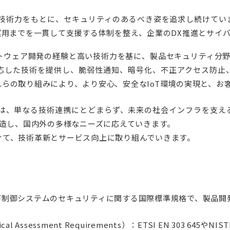
技術力をもとに、セキュリティのあるべき姿を追求し続けてい
運用までを一貫して支援する体制を整え、企業のDX推進とサイ
トウェア開発の経験と高い技術力を基に、製品セキュリティ分野
応した技術を提供し、脆弱性通知、暗号化、不正アクセス防止
らの取り組みにより、より安心、安全なIoT環境の実現と、お
業は、単なる技術連携にとどまらず、未来の社会インフラを支え
創造し、国内外の多様なニーズに応えていきます。
けて、技術革新とサービス向上に取り組んでいきます。
ョンおよび制御システムのセキュリティに関する国際標準規格で、製
echnical Assessment Requirements）：ETSI EN 303