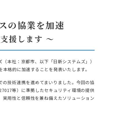
ECHONET Lite機器開発ソフトウェア・パッケージ
ECHONET Lite
ビスの協業を加速
支援します ～
脆弱性管理ツールの提案・導入、対応システムの開発
ムズ（本社：京都市、以下「日新システムズ」）
IoT機器セキュリティ支援サービス
業を本格的に加速することを発表いたします。
要件定義から運用オペレーションまでお客様の課題解決
受託開発事例
野での技術連携を進めてまいりました。今回の協
SO27017等）に準拠したセキュリティ環境の提供
ど、実用性と信頼性を兼ね備えたソリューション