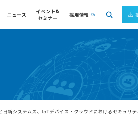
イベント&
ニュース
採用情報
セミナー
会社案内
リューション
企業理念
サーゲートウェイ
製造ライン、装置ごとの電力量を24時間監視
企業ビジョン
クエア）
電力の見える化パッケージ
成長し続ける日新システムズ
最適
IoT向けLPWA 国際標準規格
会社概要
トウェイ
Wi-SUN FAN
アクセス
ワークミドルウェア
Empress認定技術者が在籍
DS
組込みデータベース
と日新システムズ、IoTデバイス・クラウドにおけるセキュリ
ョンサービス
ーソリューション