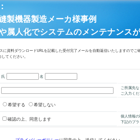
：
縫製機器製造メーカ様事例
や属人化でシステムのメンテナンス
スに資料ダウンロードURLを記載した受付完了メールを自動返信いたしますのでご
力してください。
氏
名
ご所属先な
ご入力くだ
希望する
希望しない
個人情報の
確認の上、同意します
下記のプラ