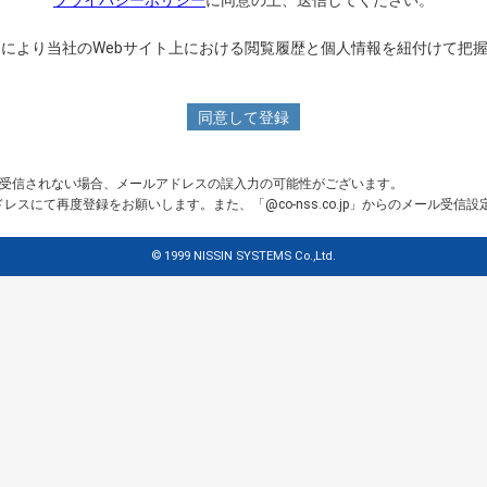
プライバシーポリシー
に同意の上、送信してください。
kieにより当社のWebサイト上における閲覧履歴と個人情報を紐付けて把
が受信されない場合、メールアドレスの誤入力の可能性がございます。
スにて再度登録をお願いします。また、「@co-nss.co.jp」からのメール受信
© 1999 NISSIN SYSTEMS Co.,Ltd.