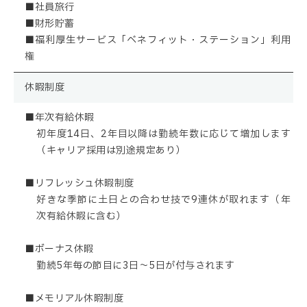
■社員旅行
■財形貯蓄
■福利厚生サービス「ベネフィット・ステーション」利用
権
休暇制度
■年次有給休暇
初年度14日、2年目以降は勤続年数に応じて増加します
（キャリア採用は別途規定あり）
■リフレッシュ休暇制度
好きな季節に土日との合わせ技で9連休が取れます（年
次有給休暇に含む）
■ボーナス休暇
勤続5年毎の節目に3日～5日が付与されます
■メモリアル休暇制度