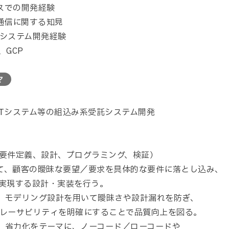
イスでの開発経験
の通信に関する知見
システム開発経験
e、GCP
マ
oTシステム等の組込み系受託システム開発
要件定義、設計、プログラミング、検証）
して、顧客の曖昧な要望／要求を具体的な要件に落とし込み、
実現する設計・実装を行う。
は、モデリング設計を用いて曖昧さや設計漏れを防ぎ、
レーサビリティを明確にすることで品質向上を図る。
は、省力化をテーマに、ノーコード／ローコードや