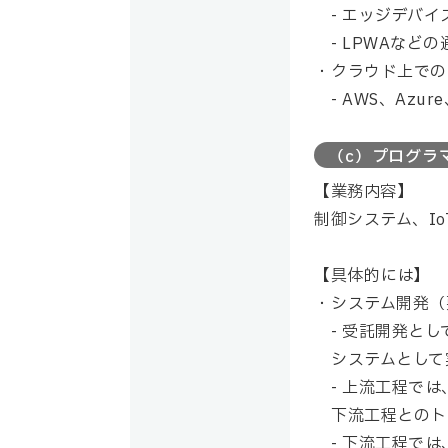
- エッジデバ
- LPWAなど
クラウド上での
- AWS、Azur
（c）プログラ
【業務内容】
制御システム、I
【具体的には】
システム開発（
- 受託開発と
システムとして
- 上流工程で
下流工程とのト
- 下流工程で