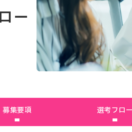
ロー
募集要項
選考フロ