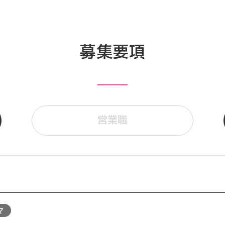
募集要項
営業職
マ