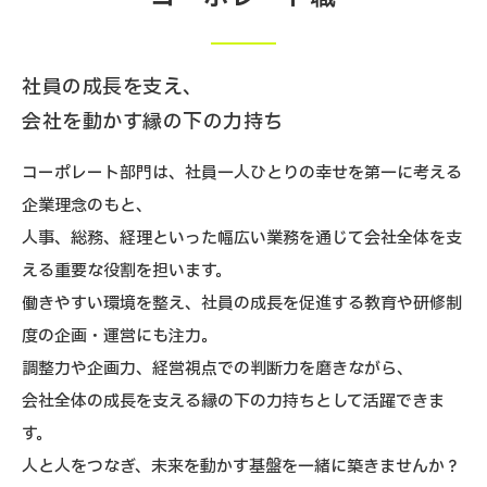
受託開発を通じて、顧客のビジネス課題を解決し、長期
的なパートナーシップを構築します。
クライアントのニーズに基づいたエネルギー
使用の最適化支援
社員の成長を支え、
顧客との信頼関係構築を通じた長期的なビジ
会社を動かす縁の下の力持ち
ネスの推進
コーポレート部門は、社員一人ひとりの幸せを第一に考える
企業理念のもと、
新たなエネルギー関連ニーズを発掘し、ソリ
ューションの提供
人事、総務、経理といった幅広い業務を通じて会社全体を支
える重要な役割を担います。
顧客の課題やニーズをヒアリングし、IoT技術
働きやすい環境を整え、社員の成長を促進する教育や研修制
を活用した最適なシステム導入を提案
度の企画・運営にも注力。
調整力や企画力、経営視点での判断力を磨きながら、
導入プロジェクト全体の進行管理を行い、ク
会社全体の成長を支える縁の下の力持ちとして活躍できま
ライアントや技術チームとの連携を推進
す。
セキュリティ対策やトレーサビリティ確保を
人と人をつなぎ、未来を動かす基盤を一緒に築きませんか？