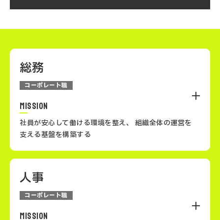
法務知識
総務
コーポレート職
MISSION
マネジメントスキル
社員が安心して働ける環境を整え、
組織全体の運営を
支える基盤を構築する
ITリテラシー
人事
総務は、社員が働きやすい環境を整備し、会社全体の運
営基盤を支える部門です。社内のあらゆる業務を円滑に
コーポレート職
進めるための調整役を担い、縁の下の力持ちとして活躍
問題解決力
します。
MISSION