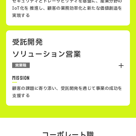
セキュリティとトレーサビリティを基盤に、産業分野の
IoT化を
推進し、顧客の業務効率化と新たな価値創造を
実現する
長期的な信頼構築力
受託開発
IoTソリューション営業は、工場、医療、建設、農業な
ど多岐にわたる産業分野において、セキュリティとトレ
ソリューション営業
ーサビリティを重視したIoTシステムの導入を提案しま
す。これにより、街づくりを支える産業のIoT化を推進
営業職
し、顧客の業務効率化と新たな価値創造をサポートしま
MISSION
す。
顧客の課題に寄り添い、受託開発を通じて事業の成功を
支援する
エネルギー管理システム（NEMOS）を活用し
受託開発ソリューション営業は、顧客の要件に応じたシ
たソリューション提案
ステム開発を提案・推進する役割を担います。高品質な
コーポレート職