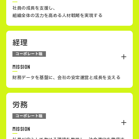
社員の成長を支援し、
組織全体の活力を高める人材戦略を実現する
コミュニケーション力
経理
社員の成長を支え、会社を動かす縁の下の力持ち的役割
を担います。
コーポレート職
プレゼンテーション力
MISSION
財務データを基盤に、会社の安定運営と成長を支える
労務
経理は、会社の財務基盤を支え、収支管理や会計業務を
通じて経営判断を支援する部門です。正確なデータの提
コーポレート職
供を通じて、持続可能な成長を支えます。
MISSION
オフィス環境の管理と改善（設備、備品、契