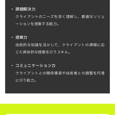
02
リード。
Step
市場調査やデータ分析を通じ、
事業企画の基
課題解決力
01
礎を学びます。
クライアントのニーズを深く理解し、最適なソリュ
ーションを提案する能力。
Step
業界全体に影響を与える
先進技術を推進。
提案力
03
技術的な知識を活かして、クライアントの課題に応
Step
新規事業やサービスの
企画・提案を行い、
02
じた具体的な提案を行うスキル。
プロジェクトを推進します。
コミュニケーション力
クライアントとの関係構築や技術者との調整を円滑
に行う能力。
Step
経営戦略に基づき、
会社全体に影響を与える
プロジェクトマネジメントスキル
03
事業を主導。