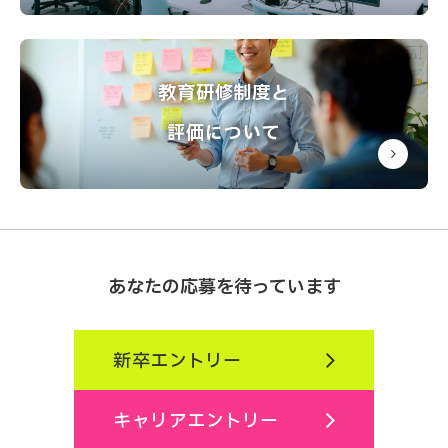
決算業務と税務申告書の作成・対応
予算管理の計画・実施
教育研修制度と
経営層への財務情報提供と分析サポート
評価について
勤怠管理（勤務時間の記録、残業時間の確
認、休暇管理など）
給与計算と社会保険手続きの実施
あなたの応募を待っています
労働法や安全衛生基準に基づいた規定や環境
整備
新卒エントリー
社員の福利厚生制度の運用と改善
キャリアエントリー