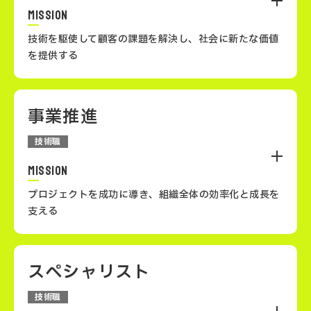
MISSION
低消費電力設計
技術を駆使して顧客の課題を解決し、社会に新たな価値
を提供する
ソフトウェア設計・アーキテクチャ
事業推進
システムエンジニアは、顧客の課題を解決するために要
件定義から設計・開発、運用まで、システム全体をリー
技術職
ドします。フロントエンドからバックエンドまで幅広く
テストと品質保証
携わり、クライアントと直接折衝しながら、課題に応じ
MISSION
た最適なソリューションを提供します。
プロジェクトを成功に導き、組織全体の効率化と成長を
支える
セキュリティ
スペシャリスト
事業推進は、プロジェクトの進行管理やリソース調整を
通じて、事業を成功に導く役割です。システムエンジニ
技術職
開発プロセスの理解
アとしての技術的な知識を活かしつつ、顧客との調整や