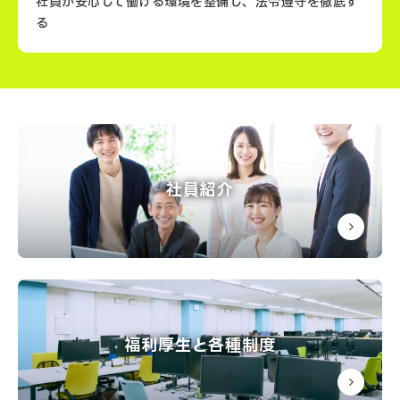
社員が安心して働ける環境を整備し、法令遵守を徹底す
約管理など）
る
リスクマネジメント（防災計画の策定や法務
対応）
労務は、社員一人ひとりが働きやすい環境を実現し、法
令遵守と適切な労務管理を通じて組織の安定を支える部
社内イベントや行事の企画・運営
門です。
新卒・中途採用活動の計画と実施
全社的な効率化施策の提案と実施
社員紹介
教育・研修プログラムの企画運営（リーダー
シップ研修、スキルアップ研修など）
人事制度の設計・運用（評価制度、キャリア
支援制度）
社内コミュニケーションの活性化施策の推進
福利厚生と各種制度
日次・月次の会計処理（売上・経費管理、帳
簿の作成）