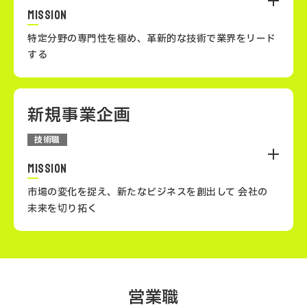
事業全体の効率化を図ります。また、プロジェクトを円
MISSION
滑に進めるためのマネジメント力が求められます。
特定分野の専門性を極め、革新的な技術で業界をリード
する
新規事業企画
スペシャリストは、特定の技術分野に特化し、高度な専
門性を発揮するキャリアパスです。研究開発や技術の高
技術職
度化を通じて、日新システムズの競争力を高めます。自
らの専門性を活かし、新しい価値を創出することで、社
MISSION
会の発展に貢献します。
Step
市場の変化を捉え、新たなビジネスを創出して
会社の
基礎技術を習得し、
01
未来を切り拓く
簡単な開発・テストから
スタート。
プログラマー
新規事業企画は、市場や社会のニーズを分析し、新たな
事業やサービスを生み出す役割です。技術者として培っ
営業職
た知識を活かしながら、会社の成長を牽引するビジネス