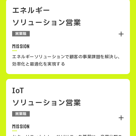
ITリテラシー
エネルギー
ソリューション営業
営業職
マーケティング知識
MISSION
エネルギーソリューションで顧客の事業課題を解決し、
効率化と最適化を実現する
プレゼンテーション力
IoT
エネルギーソリューション営業は、エネルギー関連の課
題に取り組む顧客に対し、NEMOS（エネルギー管理シ
ソリューション営業
交渉力
ステム）などを活用して効率化や最適化を実現する提案
型営業です。持続可能なエネルギー利用をサポートする
営業職
ことで、社会や産業の発展に貢献します。
MISSION
ビジネス分析力