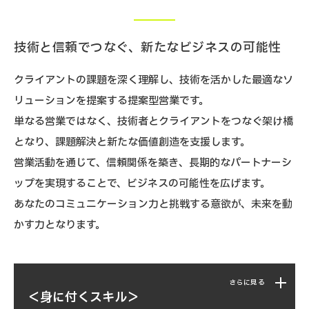
Step
設計・要件定義を担当し、
戦略を立案します。
02
プロジェクトの中核を
担います。
Step
プロジェクトの
スケジュール管理や
リソー
技術と信頼でつなぐ、新たなビジネスの可能性
01
システムエンジニア
ス配分を担当。
クライアントの課題を深く理解し、技術を活かした最適なソ
リューションを提案する提案型営業です。
単なる営業ではなく、技術者とクライアントをつなぐ架け橋
Step
チームを統括し、
プロジェクトの目標達成を
03
となり、課題解決と新たな価値創造を支援します。
Step
全体の進行管理や
クライアントとの交渉を行
リード。
02
い、
事業を成功に導きます。
営業活動を通じて、信頼関係を築き、長期的なパートナーシ
プロジェクトリーダー
ップを実現することで、ビジネスの可能性を広げます。
Step
深い知識とスキルを活かし、
プロジェクトの
01
あなたのコミュニケーション力と挑戦する意欲が、未来を動
技術的な核を担う。
かす力となります。
Step
部門全体を統括し、
事業戦略の立案と
実行
03
を主導。
さらに見る
＜身に付くスキル＞
Step
新しい技術や
製品を生み出し、
研究開発を