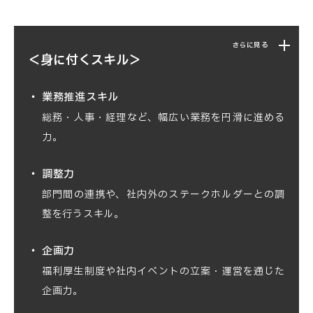
重視したIoTソリューションの提案活動
顧客の課題やニーズをヒアリングし、最適な
工場、医療、建設、農業など幅広い業界で、
システム開発を提案
さらに見る
新たなIoTビジネスチャンスを創出
＜身に付くスキル＞
プロジェクト全体の進行管理とクライアント
との連携調整
業務推進スキル
総務・人事・経理など、幅広い業務を円滑に進める
リバースエンジニアリングや開発省力化技術
力。
を活用した提案活動
調整力
幅広い業界の顧客に対応し、新たなビジネス
部門間の連携や、社内外のステークホルダーとの調
チャンスを創出
整を行うスキル。
企画力
福利厚生制度や社内イベントの立案・運営を通じた
企画力。
データ分析力