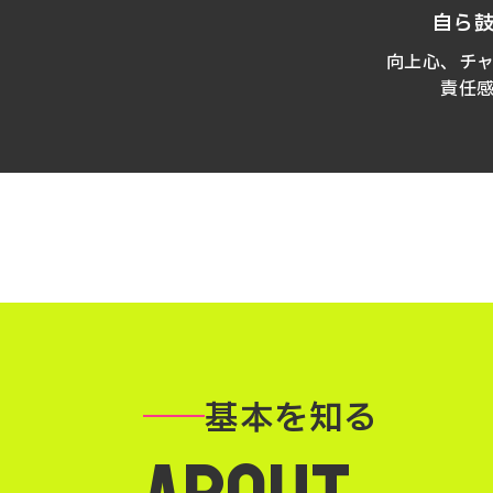
自ら
向上心、チ
責任
基本を知る