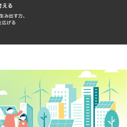
考える
生み出す力、
を広げる