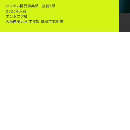
システム開発事業部 技術3部
2023年入社
エンジニア職
大阪産業大学 工学部 機械工学科 卒
学生時代と入社動機
大学では機械工学科に所属し、力学系を中心に学びました。
特に医療と工学を融合させた「医工学」を専攻し、卒業研究では
MRI画像のデータと実際の患者さまの状態の関連性を調べ、病変
部位を特定する研究に取り組みました。
就職活動では、IT分野の中でも大学で学んだ知識を活かせる、ハ
ードウェアに近い「組込み」を扱う企業を志望しました。