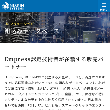
MENU
IoTソリューション
組込みデータベース
Empress認定技術者が在籍する販売パ
ートナー
「Empress」はIoT/M2Mで発生する大量のデータを、高速かつセキ
ュアに処理可能な北米シェアNo.1の組込みデータベースです。北米
では主に宇宙・防衛（NASA、米軍）、通信（米大手通信機器メー
カのルータ／インテリジェントハブ）、金融、POS、医療など特に
クリティカルな分野を中心に数多く採用されています。日本国内に
おいても通信、POS、FA、ビル管理、スマートグリッドやエンタテ