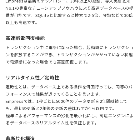
Empressは最新のテクノロジー、30年以上の経験、導入実績北米
No.1の豊富なチューンアップノウハウにより高速データベースの提
供が可能です。SQLiteと比較すると検索で2-5倍、登録などで30倍
以上も高速です。
高速断電回復機能
トランザクション中に電断になった場合、起動時にトランザクショ
ンを解放することができ、トランザクションがかかっていない状態
で電源断になった場合でも高速回復します。
リアルタイム性／定時性
定時性とは、データベース上である操作を何回行っても、同等のパ
フォーマンスで結果が返ってくることを言います。
Empressでは、1秒ごとに5000件のデータ更新を2年間継続して
も、最初の更新と2年後の更新の差はわずか1％以内です。
経年によるパフォーマンスの劣化を最小化にし、高速エンジンによ
るデータベースのリアルタイム性を保証します。
非断片化構造