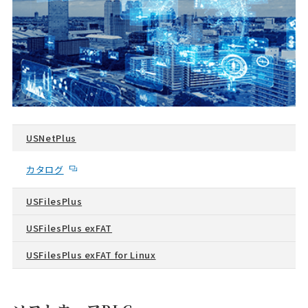
USNetPlus
カタログ
USFilesPlus
USFilesPlus exFAT
USFilesPlus exFAT for Linux