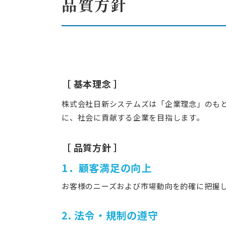
品質方針
エネルギー事業者向
エリアアグリゲ
プロトコルスタック
IEC 61850関
受託開発
［ 基本理念 ］
脱属人化のシステム
株式会社日新システムズは「企業理念」のも
リバースエンジニ
に、社会に貢献する企業を目指します。
現地人員不足や保守
リモートアップデ
［ 品質方針 ］
1．顧客満足の向上
お客様のニーズおよび市場動向を的確に把握
2. 法令・規制の遵守