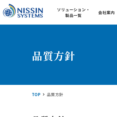
ソリューション・
会社案内
製品一覧
SOLUTION
COMPANY
IoT ソ
ソリューション
会社案内
920MHz loTセン
品質方針
SQU-Air（ス
屋外のIoTシステムに
製品一覧
屋外型loTゲー
DDS規格準拠ネット
RTI Connext D
技術情報
TOP
品質方針
地域コミュニケーシ
L1m-net
Wi-SUN FANぶろぐ
エネルギ