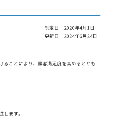
ECHONET Lite機器開発ソフトウェア・パッケージ
ECHONET Lite
制定日 2020年4月1日
更新日 2024年6月24日
脆弱性管理ツールの提案・導入、対応システムの開発
けることにより、顧客満足度を高めるととも
IoT機器セキュリティ支援サービス
要件定義から運用オペレーションまでお客様の課題解決
受託開発事例
進します。