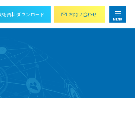
技術資料
ダウンロード
お問
い
合
わ
せ
MENU
目視点検・巡回作業にかかる労力を削減
アナログメーター値の遠隔監視パッケージ
設計から運用までOPC UA 導入をトータル支援
OPC UA導入ソリューション
組み込み向けTLS/SSLライブラリ
wolfSSL