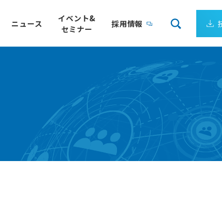
イベント&
ニュース
採用情報
セミナー
会社案内
リューション
企業理念
サーゲートウェイ
製造ライン、装置ごとの電力量を24時間監視
企業ビジョン
クエア）
電力の見える化パッケージ
成長し続ける日新システムズ
最適
IoT向けLPWA 国際標準規格
会社概要
トウェイ
Wi-SUN FAN
アクセス
ワークミドルウェア
Empress認定技術者が在籍
DS
組込みデータベース
ョンサービス
ーソリューション