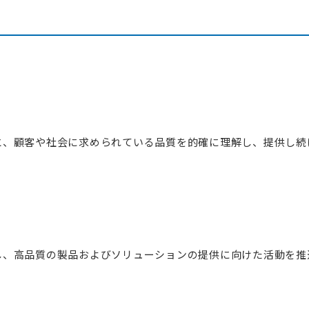
け電力需給制御システム
工場・高圧施設向け自家消費型EMS
ーションシステム
ローカルEMS
・パッケージ
連製品
ソリューション
設計ドキュメント
設計からコンフォーマンステストまでトータルサポート
と、顧客や社会に求められている品質を的確に理解し、提供し続
産業用ネットワークソリューション
アリングソリューション
コストを削減
市場への価値提供を促進
テスト効率化ソリューション
ートソリューション
し、高品質の製品およびソリューションの提供に向けた活動を推