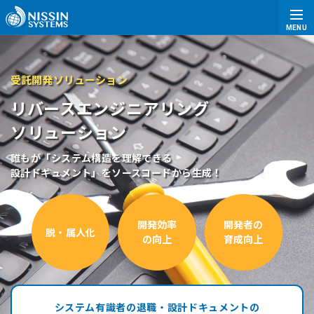
MENU
受託開発ソリューション
リバースエンジニアリング
ソリューション
誰もが「システム構造を理解できる
設計ドキュメント」をソースコードから生成！
開発効率
開発者の
脱・属人化
の向上
育成向上
システム有識者の退職・設計ドキュメントの