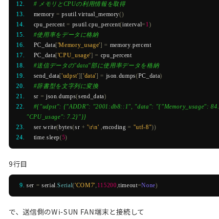
# メモリとCPUの利用情報を取得
    memory 
=
 psutil
.
virtual_memory
()
    cpu_percent 
=
 psutil
.
cpu_percent
(
interval
=
1
)
#使用率をデータに格納
    PC_data
[
'Memory_usage'
]
=
 memory
.
percent
    PC_data
[
'CPU_usage'
]
=
 cpu_percent
#送信データの"data"部に使用率データを格納
    send_data
[
'udpst'
][
'data'
]
=
 json
.
dumps
(
PC_data
)
#辞書型を文字列に変換
    sr 
=
 json
.
dumps
(
send_data
)
#{"udpst": {"ADDR": "2001:db8::1", "data": "{"Memory_usage": 84.8
"CPU_usage": 7.2}"}}
    ser
.
write
(
bytes
(
sr 
+
'\r\n'
,
encoding 
=
"utf-8"
))
    time
.
sleep
(
5
)
9行目
ser 
=
 serial
.
Serial
(
'COM7'
,
115200
,
timeout
=
None
)
で、送信側のWi-SUN FAN端末と接続して