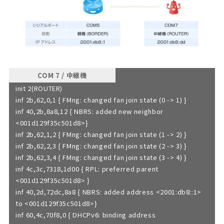
COM 7 / 中継機
init 2(ROUTER)
inf 2b,62,0,1 { FMng: changed fan join state (0 -> 1) }
inf 40,2b,8a8,12 { NBRS: added new neighbor
<001d129f35c501d8>}
inf 2b,62,1,2 { FMng: changed fan join state (1 -> 2) }
inf 2b,62,2,3 { FMng: changed fan join state (2 -> 3) }
inf 2b,62,3,4 { FMng: changed fan join state (3 -> 4) }
inf 4c,3c,7318,1d00 { RPL: preferred parent
<001d129f35c501d8> }
inf 40,2d,72dc,8a8 { NBRS: added address <2001:db8::1>
to <001d129f35c501d8>}
inf 60,4c,70f8,0 { DHCPv6: binding address