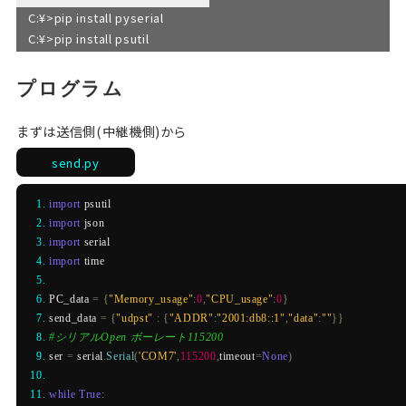
C:¥>pip install pyserial
C:¥>pip install psutil
プログラム
まずは送信側(中継機側)から
send.py
import
 psutil
import
 json
import
 serial
import
 time
PC_data 
=
{
"Memory_usage"
:
0
,
"CPU_usage"
:
0
}
send_data 
=
{
"udpst"
:
{
"ADDR"
:
"2001:db8::1"
,
"data"
:
""
}}
#シリアルOpen ボーレート115200
ser 
=
 serial
.
Serial
(
'COM7'
,
115200
,
timeout
=
None
)
while
True
: