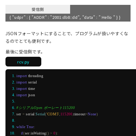
受信側
{ "udpr" : { "ADDR" : "2001:db8::dd", "data" : " Hello " } }
JSONフォーマットにすることで、プログラムが扱いやすくな
るのでとても便利です。
最後に受信側です。
rcv.py
import
 threading
import
 serial
import
 time
import
 json
#シリアルOpen ボーレート115200
ser 
=
 serial
.
Serial
(
'COM5'
,
115200
,
timeout
=
None
)
while
True
:
if
(
ser
.
inWaiting
()
>
0
):