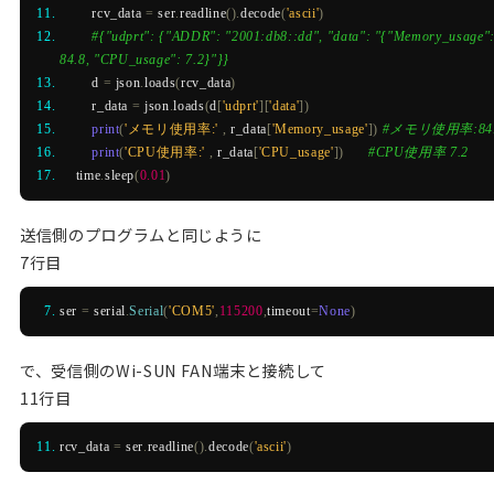
        rcv_data 
=
 ser
.
readline
().
decode
(
'ascii'
)
#{"udprt": {"ADDR": "2001:db8::dd", "data": "{"Memory_usage":
84.8, "CPU_usage": 7.2}"}}
        d 
=
 json
.
loads
(
rcv_data
)
        r_data 
=
 json
.
loads
(
d
[
'udprt'
][
'data'
])
print
(
'メモリ使用率:'
,
 r_data
[
'Memory_usage'
])
#メモリ使用率:84
print
(
'CPU使用率:'
,
 r_data
[
'CPU_usage'
])
#CPU使用率 7.2
    time
.
sleep
(
0.01
)
送信側のプログラムと同じように
7行目
ser 
=
 serial
.
Serial
(
'COM5'
,
115200
,
timeout
=
None
)
で、受信側のWi-SUN FAN端末と接続して
11行目
rcv_data 
=
 ser
.
readline
().
decode
(
'ascii'
)