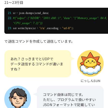
21～23行目
sr 
=
 json
.
dumps
(
send_data
)
#{"udpst": {"ADDR": "2001:db8::1", "data": "{"Memory_usage": 84.8, 
"CPU_usage": 7.2}"}}
ser
.
write
(
bytes
(
sr 
+
'\r\n'
,
encoding 
=
"utf-8"
))
で送信コマンドを作成して送信しています。
あれ？さっきまでとUDPで
データ送信するコマンドが違いま
すね？
にっしんSUN
コマンド自体は同じです。
ただし、プログラムで扱いやすい
JSONフォーマットで記載してい