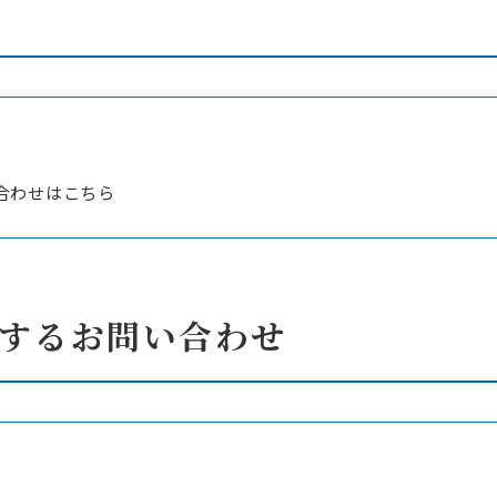
け電力需給制御システム
工場・高圧施設向け自家消費型EMS
ーションシステム
ローカルEMS
・パッケージ
連製品
ソリューション
合わせはこちら
設計ドキュメント
設計からコンフォーマンステストまでトータルサポート
産業用ネットワークソリューション
アリングソリューション
コストを削減
市場への価値提供を促進
テスト効率化ソリューション
ートソリューション
するお問い合わせ