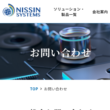
ソリューション・
会社案内
製品一覧
SOLUTION
COMPANY
IoT ソ
ソリューション
会社案内
920MHz loTセン
お問い合わせ
SQU-Air（ス
屋外のIoTシステムに
製品一覧
屋外型loTゲー
DDS規格準拠ネット
RTI Connext D
技術情報
TOP
お問い合わせ
地域コミュニケーシ
L1m-net
Wi-SUN FANぶろぐ
エネルギ