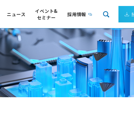
イベント&
ニュース
採用情報
セミナー
会社案内
リューション
企業理念
サーゲートウェイ
製造ライン、装置ごとの電力量を24時間監視
企業ビジョン
クエア）
電力の見える化パッケージ
成長し続ける日新システムズ
最適
IoT向けLPWA 国際標準規格
会社概要
トウェイ
Wi-SUN FAN
アクセス
ワークミドルウェア
Empress認定技術者が在籍
DS
組込みデータベース
ョンサービス
ーソリューション