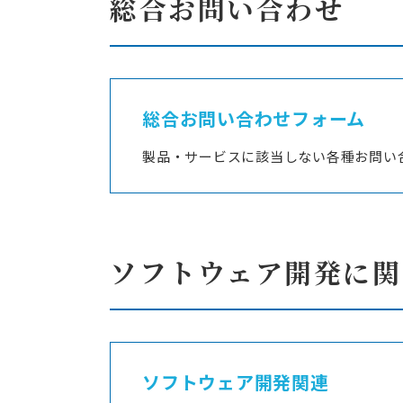
総合お問い合わせ
エネルギー事業者向
エリアアグリゲ
プロトコルスタック
IEC 61850関
総合お問い合わせフォーム
受託開発
製品・サービスに該当しない各種お問い
脱属人化のシステム
リバースエンジニ
現地人員不足や保守
リモートアップデ
ソフトウェア開発に関
ソフトウェア開発関連