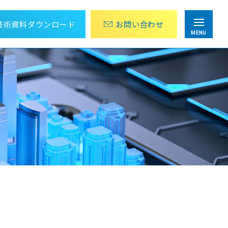
技術資料
ダウンロード
お問
い
合
わ
せ
MENU
目視点検・巡回作業にかかる労力を削減
アナログメーター値の遠隔監視パッケージ
設計から運用までOPC UA 導入をトータル支援
OPC UA導入ソリューション
組み込み向けTLS/SSLライブラリ
wolfSSL