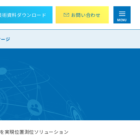
技術資料
ダウンロード
お問
い
合
わ
せ
MENU
ケージ
目視点検・巡回作業にかかる労力を削減
ター値の
アナログメーター値の遠隔監視パッケージ
ケージ
設計から運用までOPC UA 導入をトータル支援
化
OPC UA導入ソリューション
組み込み向けTLS/SSLライブラリ
wolfSSL
測位を実現位置測位ソリューション