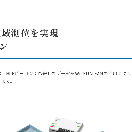
け電力需給制御システム
工場・高圧施設向け自家消費型EMS
ーションシステム
ローカルEMS
・パッケージ
広域測位を実現
連製品
ン
ソリューション
設計ドキュメント
設計からコンフォーマンステストまでトータルサポート
産業用ネットワークソリューション
アリングソリューション
BLEビーコンで取得したデータをWi-SUN FANの活用に
コストを削減
市場への価値提供を促進
ります。
テスト効率化ソリューション
ートソリューション