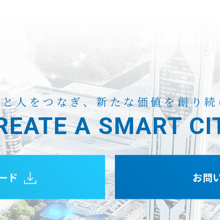
来と人をつなぎ、
新たな価値を創り続
REATE A
SMART CI
ード
お問