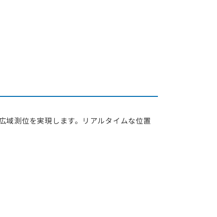
ECHONET Lite機器開発ソフトウェア・パッケージ
ECHONET Lite
脆弱性管理ツールの提案・導入、対応システムの開発
IoT機器セキュリティ支援サービス
より広域測位を実現します。リアルタイムな位置
要件定義から運用オペレーションまでお客様の課題解決
受託開発事例