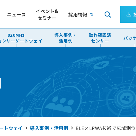
イベント&
ニュース
採用情報
セミナー
920MHz
導入事例・
動作確認済
パッ
Tセンサーゲートウェイ
活用例
センサー
会社案内
リューション
企業理念
サーゲートウェイ
製造ライン、装置ごとの電力量を24時間監視
ること
アナログメー
企業ビジョン
クエア）
電力の見える化パッケージ
遠隔監視パッ
成長し続ける日新システムズ
最適
IoT向けLPWA 国際標準規格
会社概要
電力の見える
例
トウェイ
Wi-SUN FAN
テム構成パターン
パッケージ
アクセス
ワークミドルウェア
Empress認定技術者が在籍
DS
組込みデータベース
ョンサービス
ゲートウェイ
導入事例・活用例
BLE×LPWA技術で広域
ーソリューション