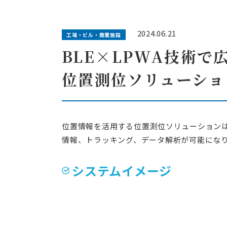
エネルギー事業者向
エリアアグリゲ
2024.06.21
工場・ビル・商業施設
プロトコルスタック
BLE×LPWA技術で
IEC 61850関
位置測位ソリューショ
受託開発
脱属人化のシステム
リバースエンジニ
位置情報を活用する位置測位ソリューションは、
現地人員不足や保守
情報、トラッキング、データ解析が可能にな
リモートアップデ
システムイメージ