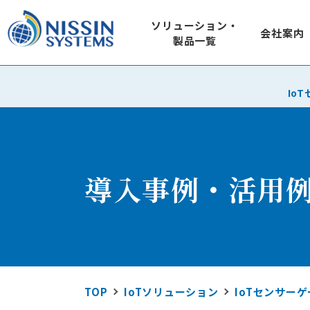
ソリューション・
会社案内
製品一覧
SOLUTION
COMPANY
Io
IoT ソ
ソリューション
会社案内
920MHz loTセン
でき
SQU-Air（ス
特長
屋外のIoTシステムに
製品一覧
導入事例・活用
屋外型loTゲー
シス
DDS規格準拠ネット
仕様
RTI Connext D
技術情報
地域コミュニケーシ
L1m-net
Wi-SUN FANぶろぐ
TOP
IoTソリューション
IoTセンサー
エネルギ