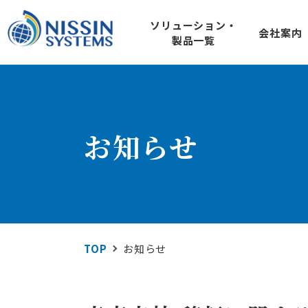
ソリューション・
会社案内
製品一覧
SOLUTION
COMPANY
IoT ソ
ソリューション
会社案内
920MHz loTセン
お知らせ
SQU-Air（ス
屋外のIoTシステムに
製品一覧
屋外型loTゲー
DDS規格準拠ネット
RTI Connext D
技術情報
TOP
お知らせ
地域コミュニケーシ
L1m-net
Wi-SUN FANぶろぐ
エネルギ