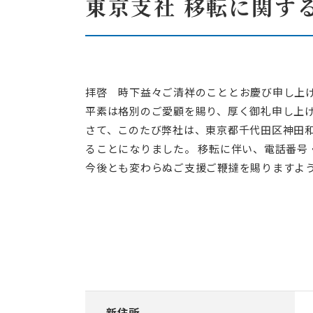
東京支社 移転に関す
エネルギー事業者向
エリアアグリゲ
プロトコルスタック
IEC 61850関
拝啓 時下益々ご清祥のこととお慶び申し上
受託開発
平素は格別のご愛顧を賜り、厚く御礼申し上
さて、このたび弊社は、東京都千代田区神田和
脱属人化のシステム
ることになりました。 移転に伴い、電話番号
リバースエンジニ
今後とも変わらぬご支援ご鞭撻を賜りますよ
現地人員不足や保守
リモートアップデ
新住所