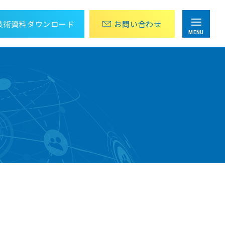
技術資料
ダウンロード
お問
い
合
わ
せ
MENU
目視点検・巡回作業にかかる労力を削減
アナログメーター値の遠隔監視パッケージ
設計から運用までOPC UA 導入をトータル支援
OPC UA導入ソリューション
組み込み向けTLS/SSLライブラリ
wolfSSL