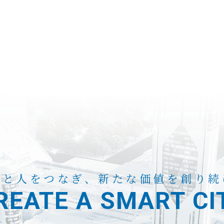
来と人をつなぎ、
新たな価値を創り続
REATE A
SMART CI