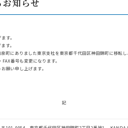
るお知らせ
け電力需給制御システム
工場・高圧施設向け自家消費型EMS
ーションシステム
ローカルEMS
・パッケージ
連製品
げます。
ソリューション
げます。
泉町にありました東京支社を東京都千代田区神田錦町に移転し、来
設計ドキュメント
設計からコンフォーマンステストまでトータルサポート
・FAX番号も変更になります。
産業用ネットワークソリューション
アリングソリューション
うお願い申し上げます。
コストを削減
市場への価値提供を促進
テスト効率化ソリューション
ートソリューション
記
〒101-0054 東京都千代田区神田錦町2丁目2番地1 KANDA S