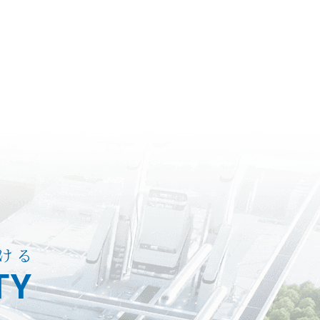
ける
TY