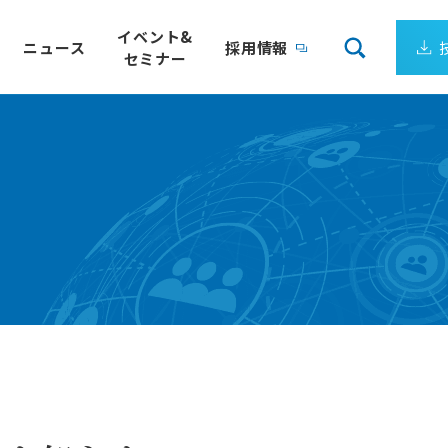
イベント&
ニュース
採用情報
セミナー
会社案内
リューション
企業理念
サーゲートウェイ
製造ライン、装置ごとの電力量を24時間監視
企業ビジョン
クエア）
電力の見える化パッケージ
成長し続ける日新システムズ
最適
IoT向けLPWA 国際標準規格
会社概要
トウェイ
Wi-SUN FAN
アクセス
ワークミドルウェア
Empress認定技術者が在籍
DS
組込みデータベース
ョンサービス
ーソリューション