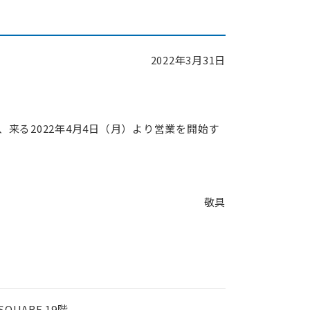
ECHONET Lite機器開発ソフトウェア・パッケージ
ECHONET Lite
2022年3月31日
る2022年4月4日（月）より営業を開始す
脆弱性管理ツールの提案・導入、対応システムの開発
IoT機器セキュリティ支援サービス
要件定義から運用オペレーションまでお客様の課題解決
受託開発事例
敬具
QUARE 19階