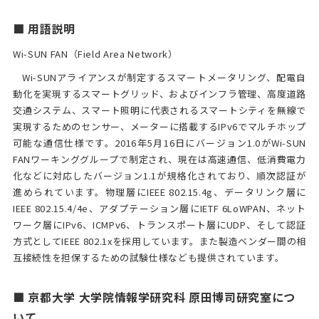
■ 用語説明
Wi-SUN FAN（Field Area Network）
Wi-SUNアライアンスが制定するスマートメータリング、配電自
動化を実現するスマートグリッド、およびインフラ管理、高度道路
交通システム、スマート照明に代表されるスマートシティを無線で
実現するためのセンサー、メーターに搭載するIPv6でマルチホップ
可能な通信仕様です。2016年5月16日にバージョン1.0がWi-SUN
FANワーキンググループで制定され、現在は高速通信、低消費電力
化などに対応したバージョン1.1が規格化されており、順次認証が
進められています。物理層にIEEE 802.15.4g、データリンク層に
IEEE 802.15.4/4e、アダプテーション層にIETF 6LoWPAN、ネット
ワーク層にIPv6、ICMPv6、トランスポート層にUDP、そして認証
方式としてIEEE 802.1xを採用しています。また製造ベンダー間の相
互接続性を担保するための試験仕様なども提供されています。
■ 京都大学 大学院情報学研究科 原田博司研究室につ
いて