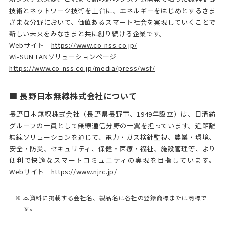
技術とネットワーク技術を土台に、エネルギーをはじめとするさま
ざまな分野において、価値あるスマート社会を実現していくことで
新しい未来をみなさまと共に創り続ける企業です。
Webサイト
https://www.co-nss.co.jp/
Wi-SUN FANソリューションページ
https://www.co-nss.co.jp/media/press/wsf/
■ 長野日本無線株式会社について
長野日本無線株式会社（長野県長野市、1949年設立）は、日清紡
グループの一員として無線通信分野の一翼を担っています。近距離
無線ソリューションを通じて、電力・ガス検針監視、農業・環境、
安全・防災、セキュリティ、保健・医療・福祉、施設管理等、より
便利で快適なスマートコミュニティの実現を目指しています。
Webサイト
https://www.njrc.jp/
※ 本資料に掲載する会社名、製品名は各社の登録商標または商標で
す。