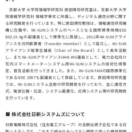
京都大学 大学院情報学研究科 原田博司研究室は、京都大学 大学
院情報学研究科 情報学専攻に所属し、ディジタル通信分野に関す
る研究開発を行っています。特に原田博司教授は、情報通信研究機
構に在籍中、Wi-SUNシステムのベースとなる国際標準規格IEEE
802.15.4gの副議長として標準化に貢献し、2012年Wi-SUNアライ
アンスを共同創業者（Founder member）として設立し、Wi-SUN
アライアンス理事会議長（Chair of the Board）として長年活動
し、またWi-SUNアライアンスHAN WG議長として、電力会社向け
宅内スマートメーターシステム用Wi-SUNシステムの技術仕様策
定、普及活動を行ってきました。また、Wi-SUN FANの国際標準化
であるIEEE 2857も副議長として貢献しています。原田博司研究室
では、Wi-SUNシステム全般の研究開発を行っており、主に通信方
式、電波伝搬・伝送、システム最適化、応用システム等の研究開発
を行っています。
■ 株式会社日新システムズについて
日新電機株式会社（住友電工グループ）の全額出資子会社である日
新システムズは、これまで組み込みシステム開発で培った機器制御