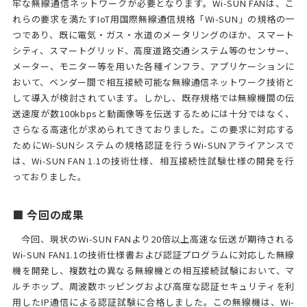
牢な無線通信ネットワークが必要となります。Wi-SUN FANは、こ
れらの要求を満たすIoT用国際無線通信規格「Wi-SUN」の規格の一
つであり、既に電気・ガス・水道のメータリングのほか、スマート
シティ、スマートグリッド、高度道路交通システム等のセンサー、
メーター、モニター等を用いた各種インフラ、アプリケーションに
おいて、ベンダー間で相互接続可能な無線通信ネットワーク技術と
して導入が検討されています。しかし、既存規格では無線機間の伝
送速度が数100kbpsと動画像等を伝送するためには十分ではなく、
さらなる高速化が求められてきておりました。この要求に対応する
ためにWi-SUNシステムの規格認証を行うWi-SUNアライアンスで
は、Wi-SUN FAN 1.1の技術仕様、相互接続性試験仕様の開発を行
っておりました。
■ 今回の成果
今回、現状のWi-SUN FANより20倍以上高速な伝送が期待される
Wi-SUN FAN1.1の技術仕様書および認証プログラムに対応した無線
機を開発し、複数社の異なる無線機との相互接続試験において、マ
ルチホップ、周波数ホッピングおよび高度な認証セキュリティを利
用したIP通信による認証試験に合格しました。この無線機は、Wi-