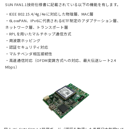
SUN FAN1.1技術仕様書に記載されている以下の機能を有します。
・IEEE 802.15.4/4g/4eに対応した物理層、MAC層
・6LowPAN、IPv6に代表されるIETF制定のアダプテーション層、
ネットワーク層、トランスポート層
・RPLを用いたマルチホップ通信方式
・周波数ホッピング
・認証セキュリティ対応
・マルチベンダ相互接続性
・高速通信対応（OFDM変調方式への対応、最大伝送レート2.4
Mbps）