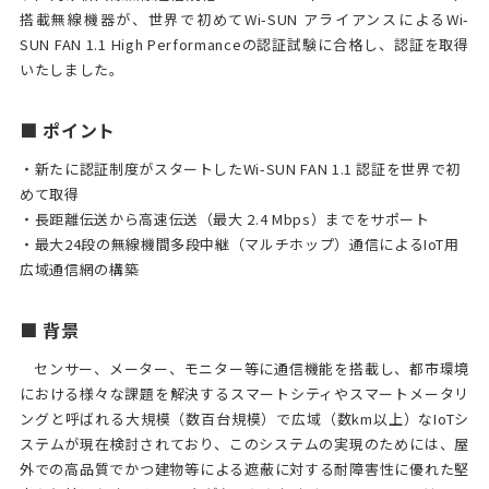
搭載無線機器が、世界で初めてWi-SUN アライアンスによるWi-
SUN FAN 1.1 High Performanceの認証試験に合格し、認証を取得
いたしました。
■ ポイント
・新たに認証制度がスタートしたWi-SUN FAN 1.1 認証を世界で初
めて取得
・長距離伝送から高速伝送（最大 2.4 Mbps）までをサポート
・最大24段の無線機間多段中継（マルチホップ）通信によるIoT用
広域通信網の構築
■ 背景
センサー、メーター、モニター等に通信機能を搭載し、都市環境
における様々な課題を解決するスマートシティやスマートメータリ
ングと呼ばれる大規模（数百台規模）で広域（数km以上）なIoTシ
ステムが現在検討されており、このシステムの実現のためには、屋
外での高品質でかつ建物等による遮蔽に対する耐障害性に優れた堅