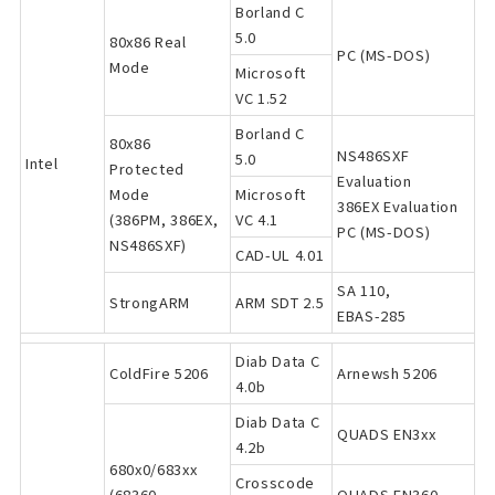
Borland C
5.0
80x86 Real
PC (MS-DOS)
Mode
Microsoft
VC 1.52
Borland C
80x86
NS486SXF
5.0
Intel
Protected
Evaluation
Mode
Microsoft
386EX Evaluation
(386PM, 386EX,
VC 4.1
PC (MS-DOS)
NS486SXF)
CAD-UL 4.01
SA 110,
StrongARM
ARM SDT 2.5
EBAS-285
Diab Data C
ColdFire 5206
Arnewsh 5206
4.0b
Diab Data C
QUADS EN3xx
4.2b
680x0/683xx
Crosscode
(68360,
QUADS EN360