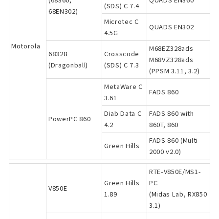
(SDS) C 7.4
68EN302)
Microtec C
QUADS EN302
4.5G
Motorola
M68EZ328ads
68328
Crosscode
M68VZ328ads
(Dragonball)
(SDS) C 7.3
(PPSM 3.11, 3.2)
MetaWare C
FADS 860
3.61
Diab Data C
FADS 860 with
PowerPC 860
4.2
860T, 860
FADS 860 (Multi
Green Hills
2000 v2.0)
RTE-V850E/MS1-
Green Hills
PC
V850E
1.89
(Midas Lab, RX850
3.1)