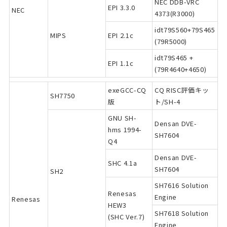
NEC DDB-VRC
EPI 3.3.0
NEC
4373(R3000)
idt79S560+79S465
MIPS
EPI 2.1c
(79R5000)
idt79S465 +
EPI 1.1c
(79R4640+4650)
exeGCC-CQ
CQ RISC評価キッ
SH7750
版
ト/SH-4
GNU SH-
Densan DVE-
hms 1994-
SH7604
Q4
Densan DVE-
SHC 4.1a
SH7604
SH2
SH7616 Solution
Renesas
Engine
Renesas
HEW3
SH7618 Solution
(SHC Ver.7)
Engine