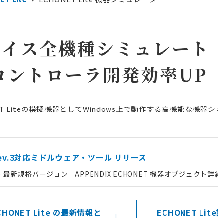
け電力需給制御システム
工場・高圧施設向け自家消費型EMS
ーションシステム
ローカルEMS
バイス全機種シミュレート
・パッケージ
連製品
teコントローラ開発効率UP
ソリューション
設計ドキュメント
設計からコンフォーマンステストまでトータルサポート
産業用ネットワークソリューション
アリングソリューション
HONET Liteの模擬機器としてWindows上で動作する高機能な
コストを削減
市場への価値提供を促進
テスト効率化ソリューション
ートソリューション
 R rev.3対応ミドルウェア・ツール リリース
ite 最新規格バージョン「APPENDIX ECHONET 機器オブジェクト詳細規定
CHONET Lite の最新情報と
ECHONET Li