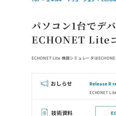
エネルギー事業者向
エリアアグリゲ
パソコン1台でデ
プロトコルスタック
IEC 61850関
ECHONET Li
受託開発
脱属人化のシステム
リバースエンジニ
ECHONET Lite 機器シミュレータはEC
現地人員不足や保守
リモートアップデ
おしらせ
Release
ECHONET L
技術資料
E