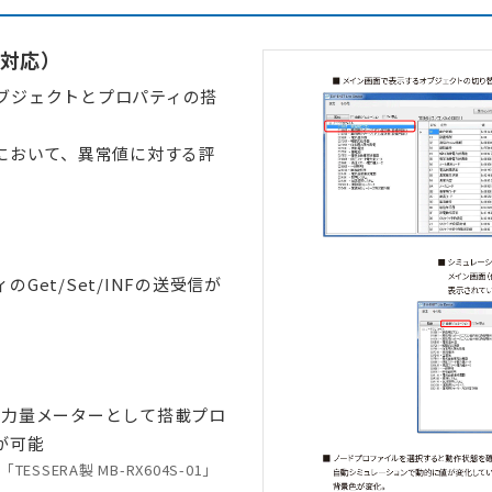
験対応）
ブジェクトとプロパティの搭
において、異常値に対する評
et/Set/INFの送受信が
マート電力量メーターとして搭載プロ
が可能
SERA製 MB-RX604S-01」