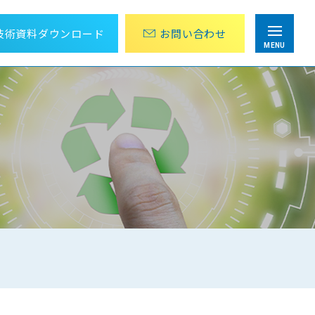
技術資料
ダウンロード
お問
い
合
わ
せ
MENU
目視点検・巡回作業にかかる労力を削減
アナログメーター値の遠隔監視パッケージ
設計から運用までOPC UA 導入をトータル支援
OPC UA導入ソリューション
組み込み向けTLS/SSLライブラリ
wolfSSL