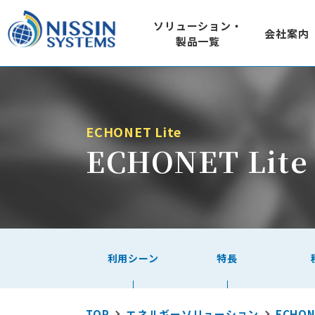
ソリューション・
会社案内
製品一覧
SOLUTION
COMPANY
IoT ソ
ソリューション
会社案内
920MHz loTセン
ECHONET Lite
SQU-Air（ス
ECHONET Li
屋外のIoTシステムに
製品一覧
屋外型loTゲー
DDS規格準拠ネット
RTI Connext D
技術情報
地域コミュニケーシ
利用シーン
特長
L1m-net
Wi-SUN FANぶろぐ
エネルギ
TOP
エネルギーソリューション
ECHONE