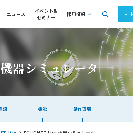
イベント&
ニュース
採用情報
セミナー
会社案内
リューション
企業理念
サーゲートウェイ
製造ライン、装置ごとの電力量を24時間監視
企業ビジョン
クエア）
電力の見える化パッケージ
te 機器シミュレータ
成長し続ける日新システムズ
最適
IoT向けLPWA 国際標準規格
会社概要
トウェイ
Wi-SUN FAN
アクセス
ワークミドルウェア
Empress認定技術者が在籍
DS
組込みデータベース
ョンサービス
種類
機能
動作環境
ーソリューション
T Lite
ECHONET Lite 機器シミュレータ