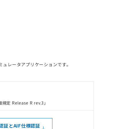
ECHONET Lite機器開発ソフトウェア・パッケージ
ECHONET Lite
脆弱性管理ツールの提案・導入、対応システムの開発
IoT機器セキュリティ支援サービス
機器シミュレータアプリケーションです。
要件定義から運用オペレーションまでお客様の課題解決
受託開発事例
 Release R rev.3」
te認証とAIF仕様認証