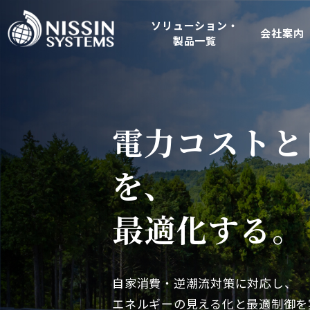
ソリューション・
会社案内
製品一覧
SOLUTION
COMPANY
IoT ソ
エネルギーソリュー
ソリューション
会社案内
そのIoT機器
電力コストと
920MHz loTセン
ENERGY
SQU-Air（ス
屋外のIoTシステムに
セキュリティ
を、
製品一覧
屋外型loTゲー
DDS規格準拠ネット
万全ですか？
最適化する。
豊かで住みやすい街づくりをめざし
RTI Connext D
技術情報
ネルギーを平準化する地産地消型の
地域コミュニケーシ
実現していきます。
L1m-net
CRA対応 / JC-STAR対応 / IEC 6
自家消費・逆潮流対策に対応し、
Wi-SUN FANぶろぐ
これまで培ってきた宮古島EMS実
エネルギ
設計・評価・実装までを実務レベル
エネルギーの見える化と最適制御を
所VPPなどのノウハウをベースに、