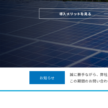
最適なエネルギーソリューションを
エネルギー事業者向
エリアアグリゲ
す。
具体的な対策をみる
導入メリットを見る
プロトコルスタック
IEC 61850関
IoTソリューション
エネルギーソリューショ
受託開発ソリューショ
受託開発
脱属人化のシステム
リバースエンジニ
現地人員不足や保守
リモートアップデ
誠に勝手ながら、弊社
お知らせ
この期間のお問い合わ