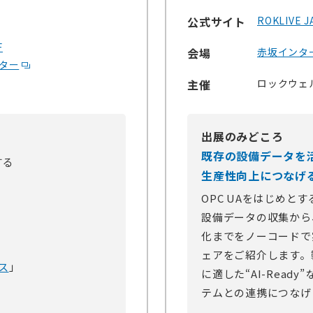
公式サイト
ROKLIVE J
F
会場
赤坂インタ
ター
主催
ロックウェ
出展のみどころ
既存の設備データを
する
生産性向上につなげ
OPC UAをはじめと
設備データの収集から
化までをノーコードで
ェアをご紹介します。
ス
」
に適した“AI-Rea
テムとの連携につなげ