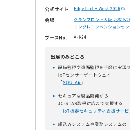
公式サイト
EdgeTech+ West 2026
会場
グランフロント大阪 北館 B2
コングレコンベンションセン
ブースNo.
A-K24
出展のみどころ
設備監視や遠隔監視を手軽に実現
IoTセンサーゲートウェイ
「
SQU-Air
」
セキュアな製品開発から
JC-STAR取得対応まで支援する
「
IoT機器セキュリティ支援サービ
組込みシステムや業務システムの