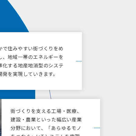
かで住みやすい街づくりをめ
し、地域一帯のエネルギーを
準化する地産地消型のシステ
開発を実現していきます。
街づくりを支える工場・医療、
OSSリスク回避ソリュー
建設・農業といった幅広い産業
ション
格準拠ネットワーク
ェア
組込みデータベース
分野において、「あらゆるモノ
ェアPLC
組み込み向けTLS/SSLラ