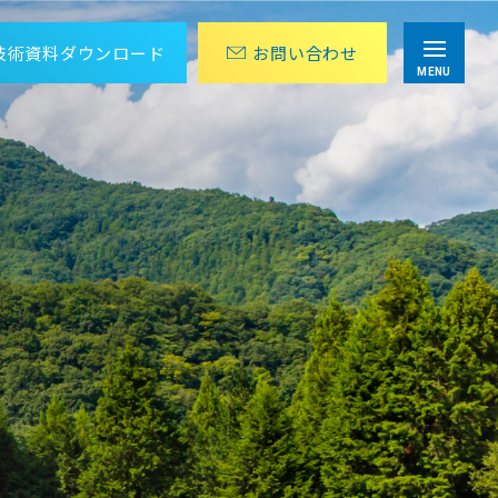
技術資料
ダウンロード
お問
い
合
わ
せ
MENU
目視点検・巡回作業にかかる労力を削減
アナログメーター値の遠隔監視パッケージ
設計から運用までOPC UA 導入をトータル支援
OPC UA導入ソリューション
組み込み向けTLS/SSLライブラリ
wolfSSL