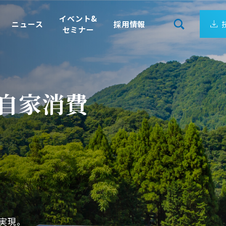
イベント&
ニュース
採用情報
セミナー
会社案内
リューション
ション
企業理念
、
自家消費
サーゲートウェイ
製造ライン、装置ごとの電力量を24時間監視
企業ビジョン
クエア）
電力の見える化パッケージ
成長し続ける日新システムズ
最適
IoT向けLPWA 国際標準規格
対応は
会社概要
トウェイ
Wi-SUN FAN
アクセス
ワークミドルウェア
Empress認定技術者が在籍
、地域一帯のエ
DS
組込みデータベース
システム開発を
ョンサービス
2443に準拠し、
証事業や仮想発電
ーソリューション
で一貫支援。
実現。
お客様にとって