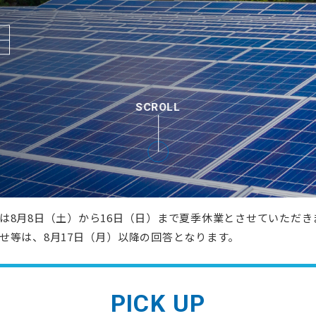
ご提案いたしま
け電力需給制御システム
工場・高圧施設向け自家消費型EMS
ーションシステム
ローカルEMS
・パッケージ
連製品
ン
ン
SCROLL
ソリューション
設計ドキュメント
設計からコンフォーマンステストまでトータルサポート
産業用ネットワークソリューション
アリングソリューション
コストを削減
市場への価値提供を促進
テスト効率化ソリューション
ートソリューション
は8月8日（土）から16日（日）まで夏季休業とさせていただき
せ等は、8月17日（月）以降の回答となります。
PICK UP