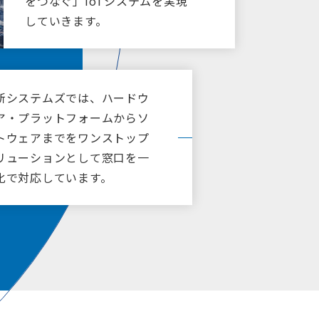
をつなぐ」IoTシステムを実現
イブラリ
 カーネルライブパッチ
していきます。
食品製造業向けソリュー
ション
エンジニアリングソリューション
新システムズでは、ハードウ
ットワークソリューション
ア・プラットフォームからソ
率化ソリューション
トウェアまでをワンストップ
アップデートソリューション
リューションとして窓口を一
事例
化で対応しています。