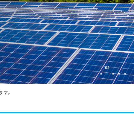
ECHONET Lite機器開発ソフトウェア・パッケージ
ECHONET Lite
脆弱性管理ツールの提案・導入、対応システムの開発
IoT機器セキュリティ支援サービス
要件定義から運用オペレーションまでお客様の課題解決
受託開発事例
ます。