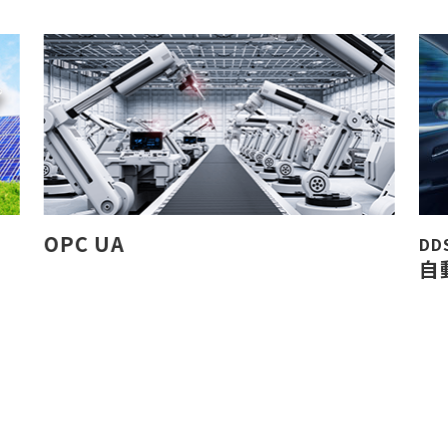
C UA
DDS規格準
自動運転向