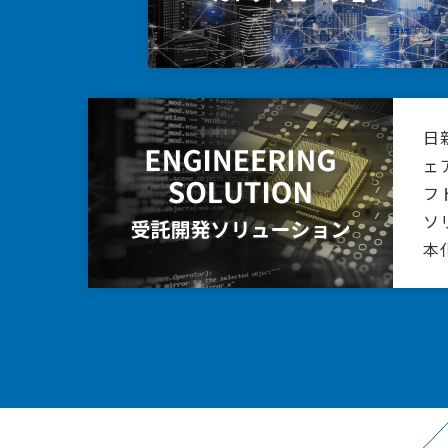
ト
Linux
ウェイ
ツール
リバース
日
産業用ネ
ェ
テスト効
フ
リモート
ソ
受託開発
本