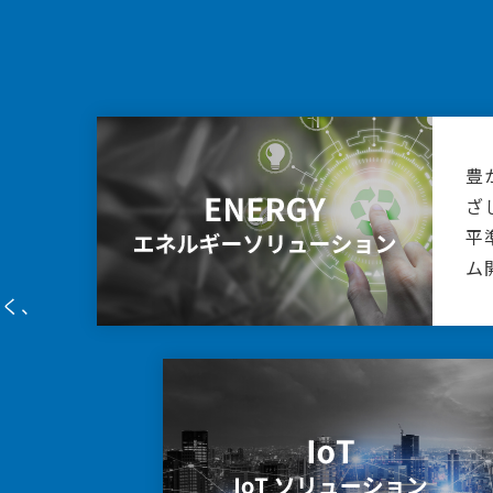
豊
エネルギー事業者向け電力需給制御システム
ざ
ECHONET Lite
平
IEC 61850（SISCO社製品）
ム
すく、
地域とつながるしくみ
OPC UA
屋外型IoTゲートウェイ
DDS規
ミドルウ
Wi-SUN FAN
ソフトウ
920MHz IoTセンサーゲー